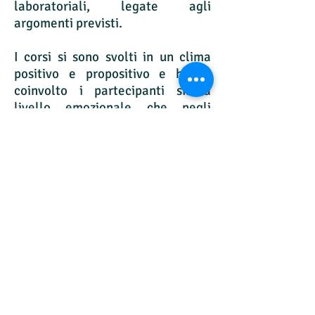
laboratoriali, legate agli
argomenti previsti.
I corsi si sono svolti in un clima
positivo e propositivo e hanno
coinvolto i partecipanti sia a
livello emozionale che negli
itinerari di ricerca e di
investigazione, assecondando le
sollecitazioni nella continua
dimensione del passaggio dall’
io
al
tu
al
noi
.
Vai all'approfondimento!