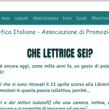
Home
Ludosofia
Attività Associativa
Eventi
Sussidi
Offerta Form
fica Italiana - Associazione di Promozi
CHE LETTRICE SEI?
 è ancora oggi, come mille anni fa, un gesto di pot
i!
 che si sono ritrovati il 23 aprile scorso alla Libreri
emozioni in questa poesia collettiva, perchè...
ici e dei lettori ludosofi] che una camera, intima,
cercare e ci permette di imparare ad amare".