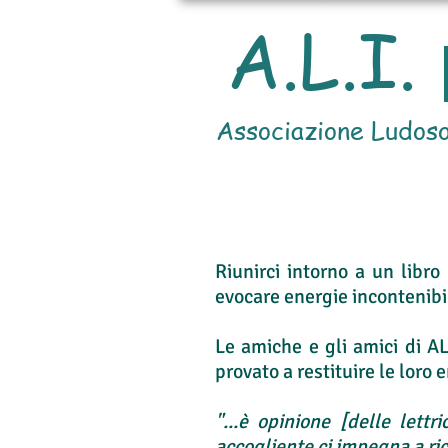
A.L.I.
Associazione Ludoso
Riunirci intorno a un libro
evocare energie incontenibil
Le amiche e gli amici di ALI
provato a restituire le loro 
"...è opinione [delle lettr
accogliente ci impegna a ri